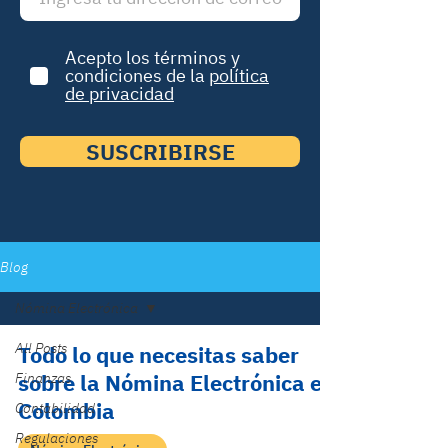
Acepto los términos y
condiciones de la
política
de privacidad
SUSCRIBIRSE
Blog
Nómina Electrónica
All Posts
Todo lo que necesitas saber
sobre la Nómina Electrónica en
Finanzas
Colombia
Contabilidad
Regulaciones