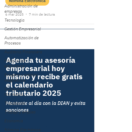
Nómina Electrónica
Administración de
empresas
6 mar 2025
7 min de lectura
Tecnologia
Gestión Empresarial
Automatización de
Procesos
Auditoria Financiera
Agenda tu asesoría
Facturación
empresarial hoy
electrónica
mismo y recibe gratis
Exogena y medios
magneticos
el calendario
Cumplimiento
tributario 2025
Normativo
Mantente al día con la DIAN y evita
Tributación
sanciones
Trabajo y empleo
Economia
Asesoría empresarial
Nómina Electrónica