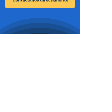
¿Tienes
5 minutos?
Conviértelos en
$ 300.000
*