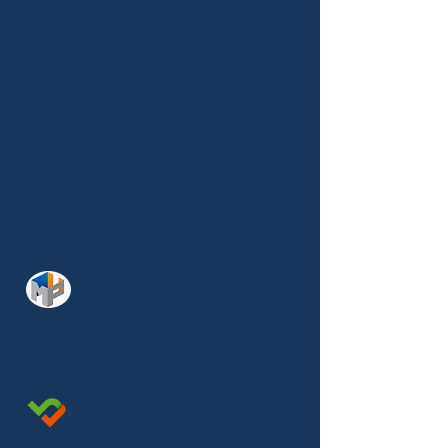
Intelligent Business
un aliado para
décadas
Ellos llevan más de 14 años
trabajando de la mano con
nosotros para hacer crecer sus
negocios
Maplas Cali S.A.S.
Fabricación de maquinaria
para empaque, llenado y
codificación
BienHech
o